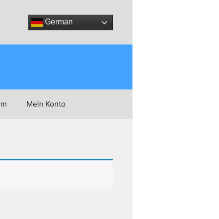
German
um
Mein Konto