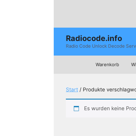
Zum
Inhalt
springen
Radiocode.info
Radio Code Unlock Decode Serv
Warenkorb
Wi
Start
/ Produkte verschlagw
Es wurden keine Pro