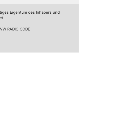
tiges Eigentum des Inhabers und
et.
VW RADIO CODE